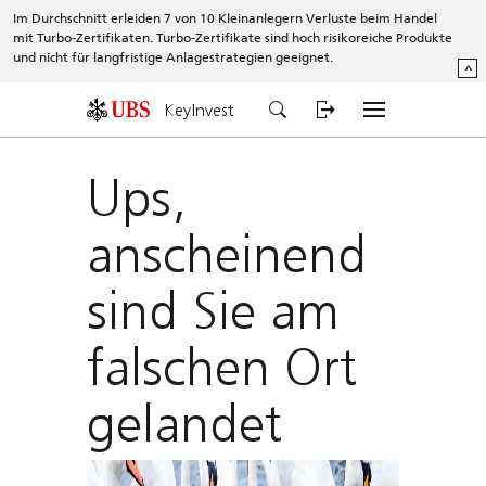
Im Durchschnitt erleiden 7 von 10 Kleinanlegern Verluste beim Handel
mit Turbo-Zertifikaten. Turbo-Zertifikate sind hoch risikoreiche Produkte
und nicht für langfristige Anlagestrategien geeignet.
^
KeyInvest
Ups,
anscheinend
sind Sie am
falschen Ort
gelandet