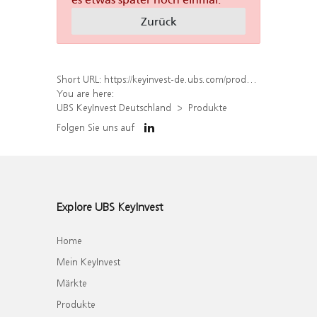
Zurück
Short URL:
https://keyinvest-de.ubs.com/produkt/liste?underlyings%5B%5D=899003
You are here:
UBS KeyInvest Deutschland
Produkte
Folgen Sie uns auf
Explore UBS KeyInvest
Home
Mein KeyInvest
Märkte
Produkte