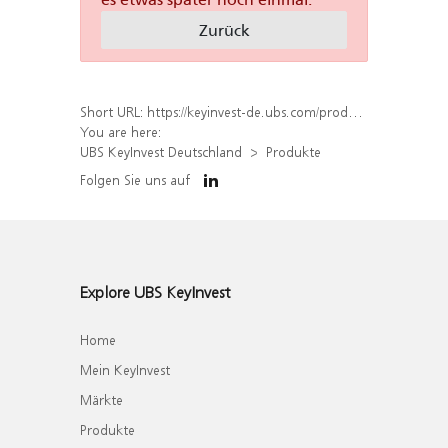
Zurück
Short URL:
https://keyinvest-de.ubs.com/produkt/liste?underlyings%5B%5D=32721819
You are here:
UBS KeyInvest Deutschland
Produkte
Folgen Sie uns auf
Explore UBS KeyInvest
Home
Mein KeyInvest
Märkte
Produkte