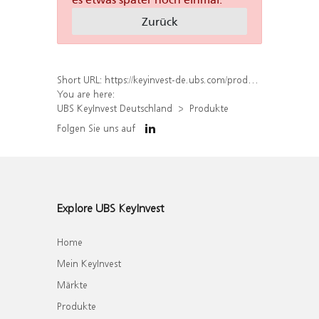
Zurück
Short URL:
https://keyinvest-de.ubs.com/produkt/liste?underlyings%5B%5D=11442111
You are here:
UBS KeyInvest Deutschland
Produkte
Folgen Sie uns auf
Explore UBS KeyInvest
Home
Mein KeyInvest
Märkte
Produkte