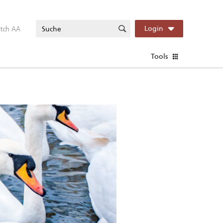
itch AA
Login
Tools