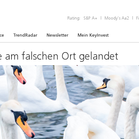
Rating:
S&P A+
|
Moody’s Aa2
|
F
ice
TrendRadar
Newsletter
Mein KeyInvest
e am falschen Ort gelandet