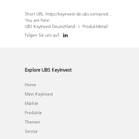
Short URL:
https://keyinvest-de.ubs.com/produkt/detail/index/isin/DE000WA9ULU5
You are here:
UBS KeyInvest Deutschland
Produktdetail
Folgen Sie uns auf
Explore UBS KeyInvest
Home
Mein KeyInvest
Märkte
Produkte
Themen
Service