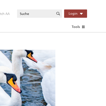
itch AA
Login
Tools