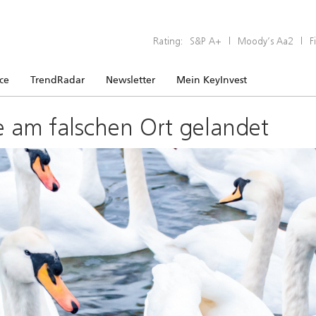
Rating:
S&P A+
|
Moody’s Aa2
|
F
ice
TrendRadar
Newsletter
Mein KeyInvest
e am falschen Ort gelandet