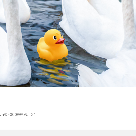
x/isin/DE000WA9ULG4