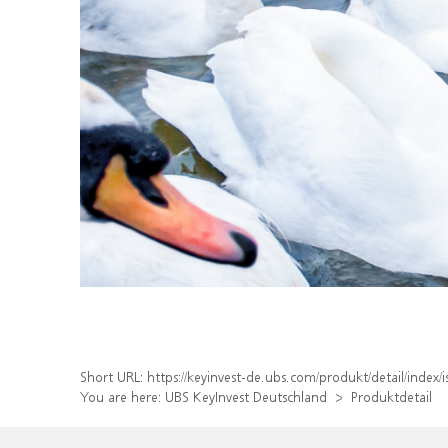
Short URL:
https://keyinvest-de.ubs.com/produkt/detail/inde
You are here:
UBS KeyInvest Deutschland
Produktdetail