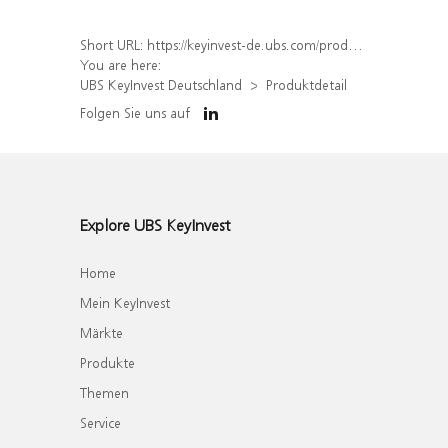
Short URL:
https://keyinvest-de.ubs.com/produkt/detail/index/isin/DE000WA9UKG6
You are here:
UBS KeyInvest Deutschland
Produktdetail
Folgen Sie uns auf
Explore UBS KeyInvest
Home
Mein KeyInvest
Märkte
Produkte
Themen
Service