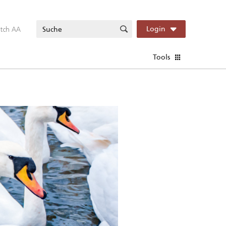
itch AA
Login
Tools