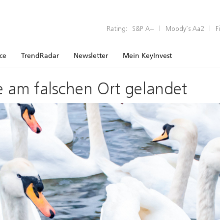
Rating:
S&P A+
|
Moody’s Aa2
|
F
ice
TrendRadar
Newsletter
Mein KeyInvest
e am falschen Ort gelandet