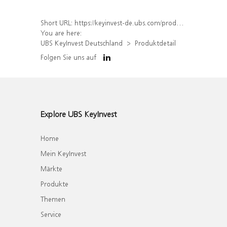
Short URL:
https://keyinvest-de.ubs.com/produkt/detail/index/isin/DE000WA9UGP5
You are here:
UBS KeyInvest Deutschland
Produktdetail
Folgen Sie uns auf
Explore UBS KeyInvest
Home
Mein KeyInvest
Märkte
Produkte
Themen
Service