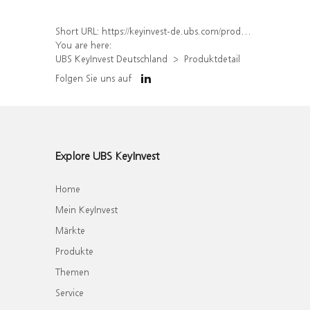
Short URL:
https://keyinvest-de.ubs.com/produkt/detail/index/isin/DE000WA9SFN6
You are here:
UBS KeyInvest Deutschland
Produktdetail
Folgen Sie uns auf
Explore UBS KeyInvest
Home
Mein KeyInvest
Märkte
Produkte
Themen
Service