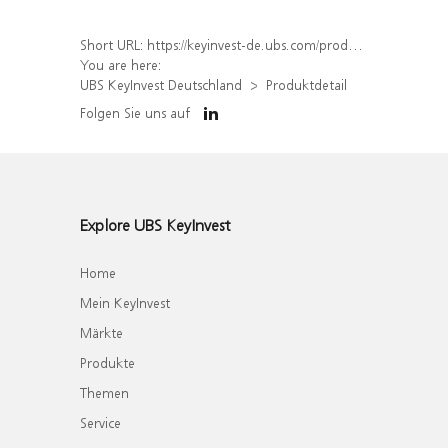
Short URL:
https://keyinvest-de.ubs.com/produkt/detail/index/isin/DE000WA9SEB4
You are here:
UBS KeyInvest Deutschland
Produktdetail
Folgen Sie uns auf
Explore UBS KeyInvest
Home
Mein KeyInvest
Märkte
Produkte
Themen
Service