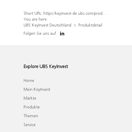
Short URL:
https://keyinvest-de.ubs.com/produkt/detail/index/isin/DE000WA9SCA0
You are here:
UBS KeyInvest Deutschland
Produktdetail
Folgen Sie uns auf
Explore UBS KeyInvest
Home
Mein KeyInvest
Märkte
Produkte
Themen
Service