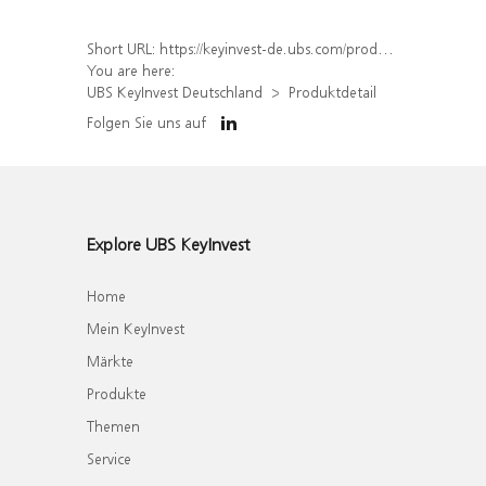
Short URL:
https://keyinvest-de.ubs.com/produkt/detail/index/isin/DE000WA9SB80
You are here:
UBS KeyInvest Deutschland
Produktdetail
Folgen Sie uns auf
Explore UBS KeyInvest
Home
Mein KeyInvest
Märkte
Produkte
Themen
Service