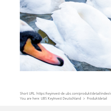
Short URL:
https://keyinvest-de.ubs.com/produkt/detail/inde
You are here:
UBS KeyInvest Deutschland
Produktdetail