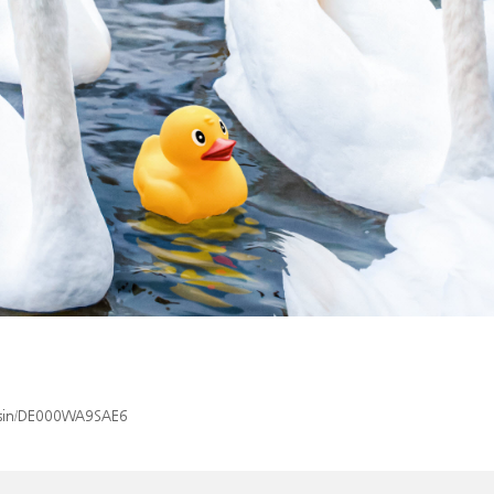
x/isin/DE000WA9SAE6