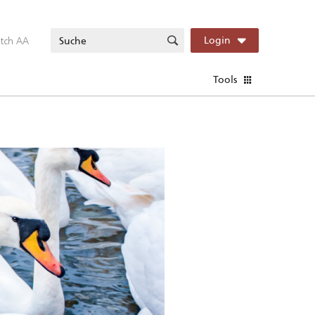
itch AA
Login
Tools