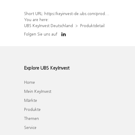
Short URL:
https://keyinvest-de.ubs.com/produkt/detail/index/isin/DE000WA9QAL5
You are here:
UBS KeyInvest Deutschland
Produktdetail
Folgen Sie uns auf
Explore UBS KeyInvest
Home
Mein KeyInvest
Märkte
Produkte
Themen
Service