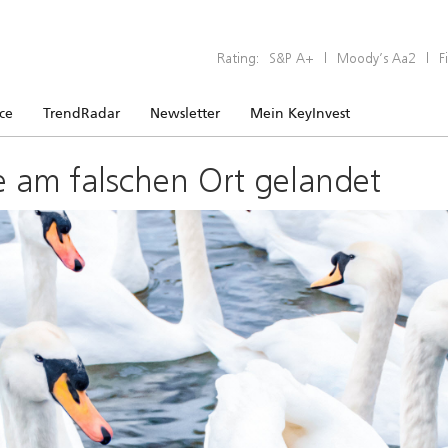
Rating:
S&P A+
|
Moody’s Aa2
|
F
ice
TrendRadar
Newsletter
Mein KeyInvest
e am falschen Ort gelandet