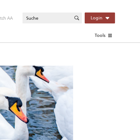
itch AA
Login
Tools