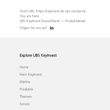
Short URL:
https://keyinvest-de.ubs.com/produkt/detail/index/isin/DE000WA9NZ95
You are here:
UBS KeyInvest Deutschland
Produktdetail
Folgen Sie uns auf
Explore UBS KeyInvest
Home
Mein KeyInvest
Märkte
Produkte
Themen
Service