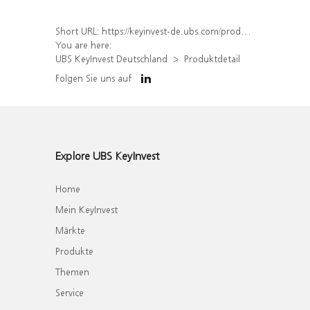
Short URL:
https://keyinvest-de.ubs.com/produkt/detail/index/isin/DE000WA9NZ12
You are here:
UBS KeyInvest Deutschland
Produktdetail
Folgen Sie uns auf
Explore UBS KeyInvest
Home
Mein KeyInvest
Märkte
Produkte
Themen
Service