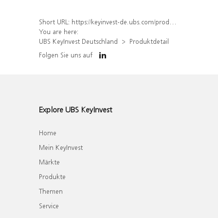
Short URL:
https://keyinvest-de.ubs.com/produkt/detail/index/isin/DE000WA9NYR9
You are here:
UBS KeyInvest Deutschland
Produktdetail
Folgen Sie uns auf
Explore UBS KeyInvest
Home
Mein KeyInvest
Märkte
Produkte
Themen
Service