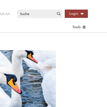
itch AA
Login
Tools