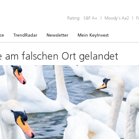
Rating:
S&P A+
|
Moody’s Aa2
|
F
ice
TrendRadar
Newsletter
Mein KeyInvest
e am falschen Ort gelandet