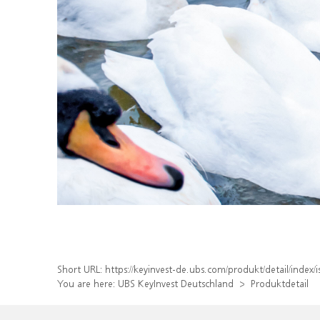
Short URL:
https://keyinvest-de.ubs.com/produkt/detail/inde
You are here:
UBS KeyInvest Deutschland
Produktdetail