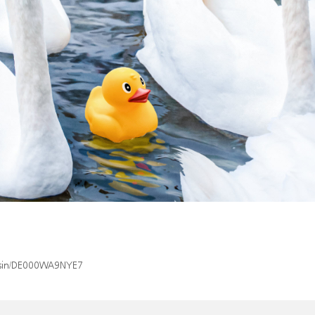
x/isin/DE000WA9NYE7