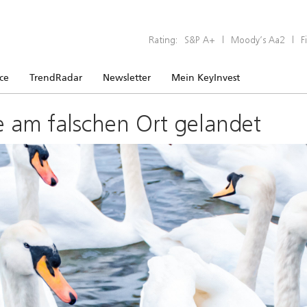
Rating:
S&P A+
|
Moody’s Aa2
|
F
ice
TrendRadar
Newsletter
Mein KeyInvest
e am falschen Ort gelandet