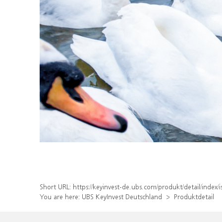
Short URL:
https://keyinvest-de.ubs.com/produkt/detail/inde
You are here:
UBS KeyInvest Deutschland
Produktdetail