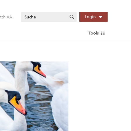
itch AA
Login
Tools