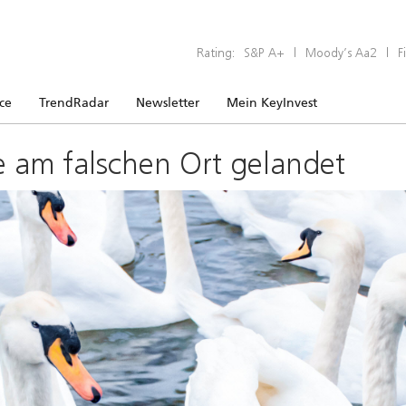
Rating:
S&P A+
|
Moody’s Aa2
|
F
ice
TrendRadar
Newsletter
Mein KeyInvest
e am falschen Ort gelandet