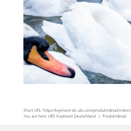
Short URL:
https://keyinvest-de.ubs.com/produkt/detail/inde
You are here:
UBS KeyInvest Deutschland
Produktdetail