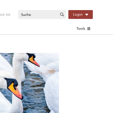
itch AA
Login
Tools