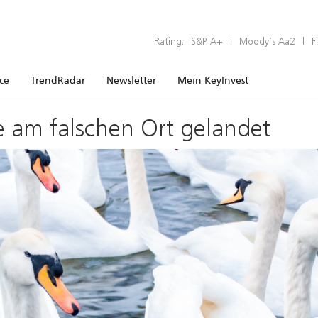
Rating:
S&P A+
|
Moody’s Aa2
|
F
ice
TrendRadar
Newsletter
Mein KeyInvest
e am falschen Ort gelandet