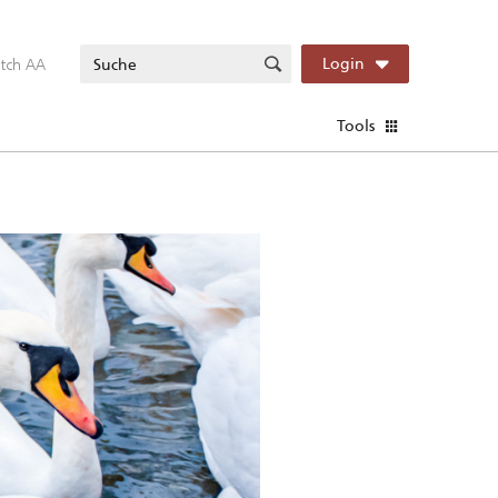
itch AA
Login
Tools