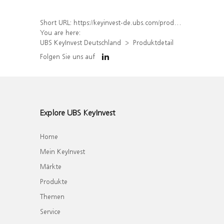
Short URL:
https://keyinvest-de.ubs.com/produkt/detail/index/isin/DE000WA9NSR1
You are here:
UBS KeyInvest Deutschland
Produktdetail
Folgen Sie uns auf
Explore UBS KeyInvest
Home
Mein KeyInvest
Märkte
Produkte
Themen
Service