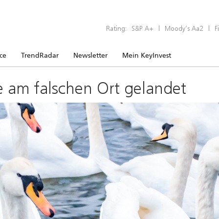
Rating:
S&P A+
|
Moody’s Aa2
|
F
ice
TrendRadar
Newsletter
Mein KeyInvest
e am falschen Ort gelandet