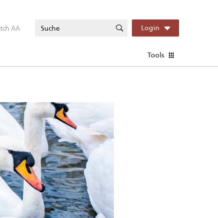
itch AA
Login
Tools