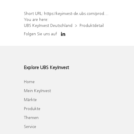
Short URL:
https://keyinvest-de.ubs.com/produkt/detail/index/isin/DE000WA9M3E1
You are here:
UBS KeyInvest Deutschland
Produktdetail
Folgen Sie uns auf
Explore UBS KeyInvest
Home
Mein KeyInvest
Märkte
Produkte
Themen
Service