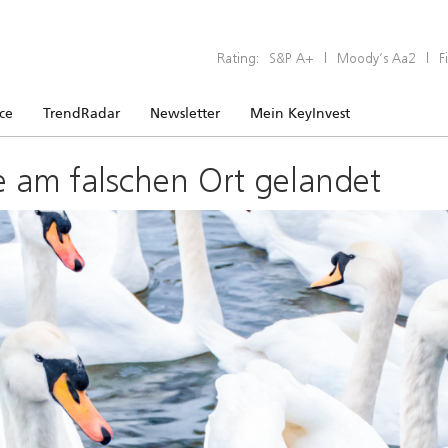
Rating:
S&P A+
|
Moody’s Aa2
|
F
ice
TrendRadar
Newsletter
Mein KeyInvest
e am falschen Ort gelandet