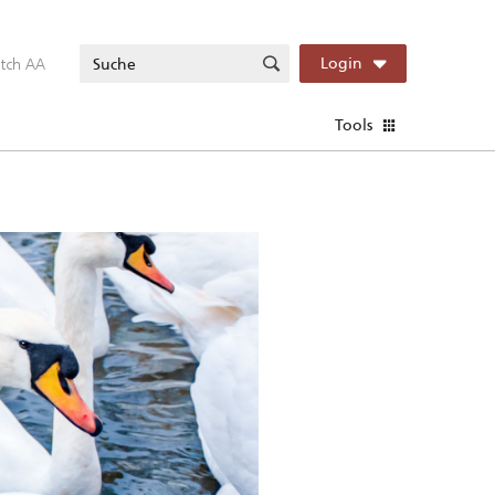
itch AA
Login
Tools