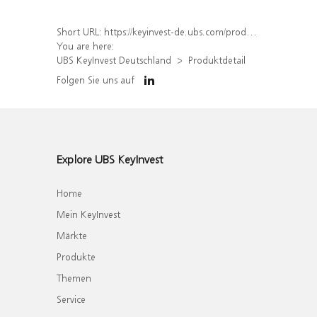
Short URL:
https://keyinvest-de.ubs.com/produkt/detail/index/isin/DE000WA9M2V7
You are here:
UBS KeyInvest Deutschland
Produktdetail
Folgen Sie uns auf
Explore UBS KeyInvest
Home
Mein KeyInvest
Märkte
Produkte
Themen
Service