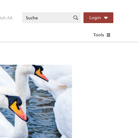
itch AA
Login
Tools