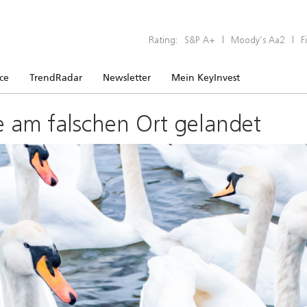
Rating:
S&P A+
|
Moody’s Aa2
|
F
ice
TrendRadar
Newsletter
Mein KeyInvest
e am falschen Ort gelandet