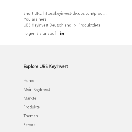
Short URL:
https://keyinvest-de.ubs.com/produkt/detail/index/isin/DE000WA9LSR5
You are here:
UBS KeyInvest Deutschland
Produktdetail
Folgen Sie uns auf
Explore UBS KeyInvest
Home
Mein KeyInvest
Märkte
Produkte
Themen
Service