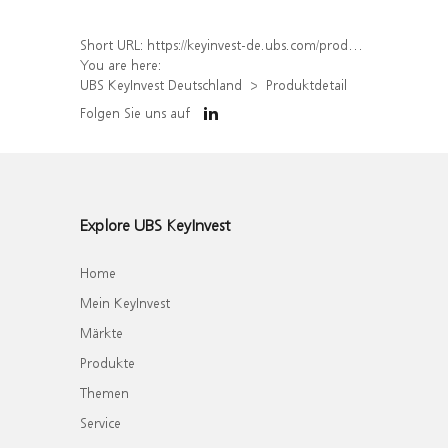
Short URL:
https://keyinvest-de.ubs.com/produkt/detail/index/isin/DE000WA9LSF0
You are here:
UBS KeyInvest Deutschland
Produktdetail
Folgen Sie uns auf
Explore UBS KeyInvest
Home
Mein KeyInvest
Märkte
Produkte
Themen
Service