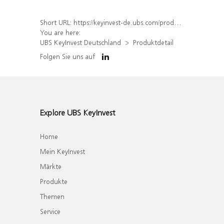
Short URL:
https://keyinvest-de.ubs.com/produkt/detail/index/isin/DE000WA9LSE3
You are here:
UBS KeyInvest Deutschland
Produktdetail
Folgen Sie uns auf
Explore UBS KeyInvest
Home
Mein KeyInvest
Märkte
Produkte
Themen
Service