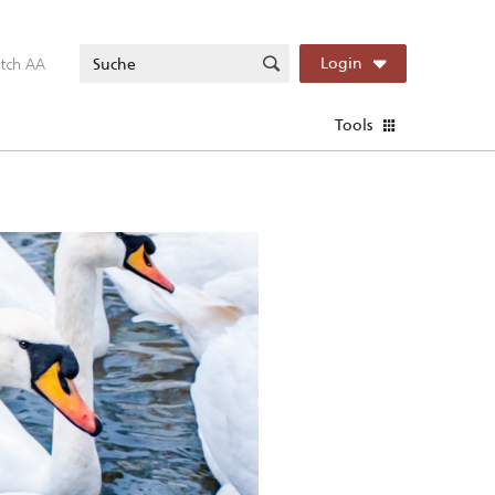
itch AA
Login
Tools