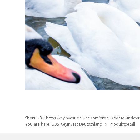
Short URL:
https://keyinvest-de.ubs.com/produkt/detail/inde
You are here:
UBS KeyInvest Deutschland
Produktdetail