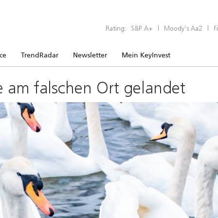
Rating:
S&P A+
|
Moody’s Aa2
|
F
ice
TrendRadar
Newsletter
Mein KeyInvest
e am falschen Ort gelandet