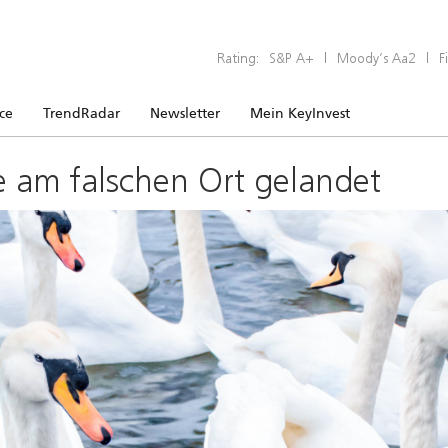
Rating:
S&P A+
|
Moody’s Aa2
|
F
ice
TrendRadar
Newsletter
Mein KeyInvest
e am falschen Ort gelandet