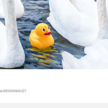
/isin/DE000WA9JJZ1