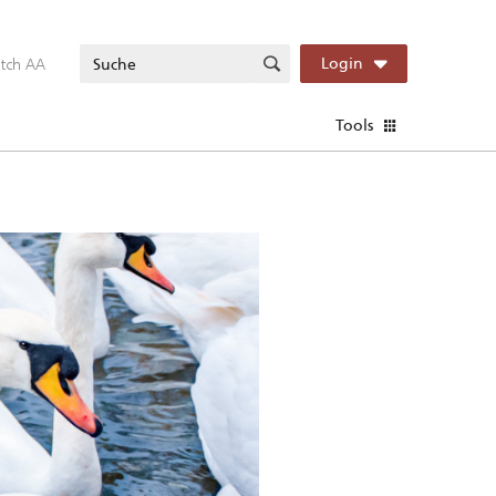
itch AA
Login
Tools