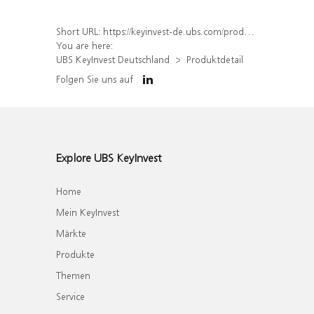
Short URL:
https://keyinvest-de.ubs.com/produkt/detail/index/isin/DE000WA9HH53
You are here:
UBS KeyInvest Deutschland
Produktdetail
Folgen Sie uns auf
Explore UBS KeyInvest
Home
Mein KeyInvest
Märkte
Produkte
Themen
Service