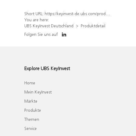
Short URL:
https://keyinvest-de.ubs.com/produkt/detail/index/isin/DE000WA9HH12
You are here:
UBS KeyInvest Deutschland
Produktdetail
Folgen Sie uns auf
Explore UBS KeyInvest
Home
Mein KeyInvest
Märkte
Produkte
Themen
Service