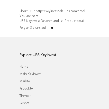
Short URL:
https://keyinvest-de.ubs.com/produkt/detail/index/isin/DE000WA9HFY6
You are here:
UBS KeyInvest Deutschland
Produktdetail
Folgen Sie uns auf
Explore UBS KeyInvest
Home
Mein KeyInvest
Märkte
Produkte
Themen
Service