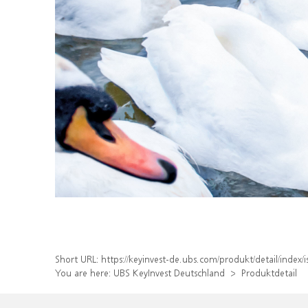
Short URL:
https://keyinvest-de.ubs.com/produkt/detail/inde
You are here:
UBS KeyInvest Deutschland
Produktdetail