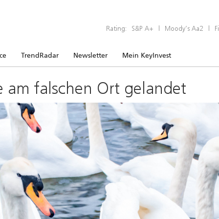
Rating:
S&P A+
|
Moody’s Aa2
|
F
ice
TrendRadar
Newsletter
Mein KeyInvest
e am falschen Ort gelandet