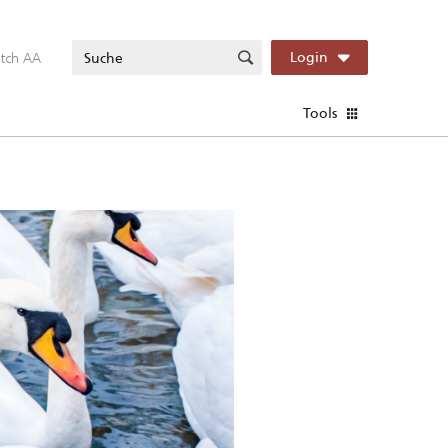
itch AA
Login
Tools