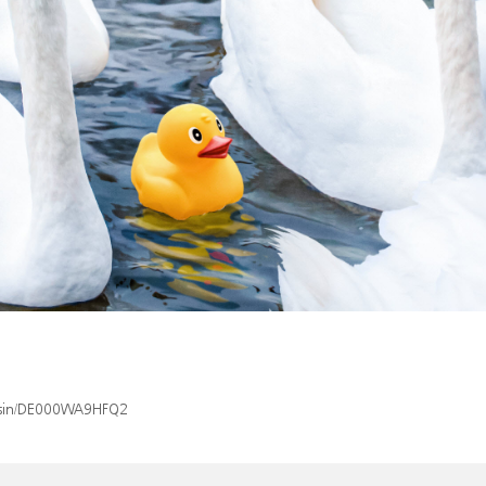
x/isin/DE000WA9HFQ2