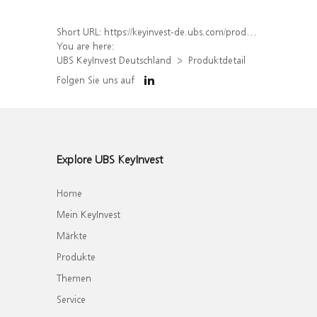
Short URL:
https://keyinvest-de.ubs.com/produkt/detail/index/isin/DE000WA9HFP4
You are here:
UBS KeyInvest Deutschland
Produktdetail
Folgen Sie uns auf
Explore UBS KeyInvest
Home
Mein KeyInvest
Märkte
Produkte
Themen
Service