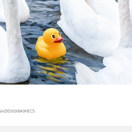
x/isin/DE000WA9HEC5