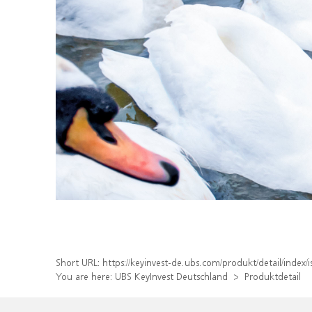
Short URL:
https://keyinvest-de.ubs.com/produkt/detail/inde
You are here:
UBS KeyInvest Deutschland
Produktdetail