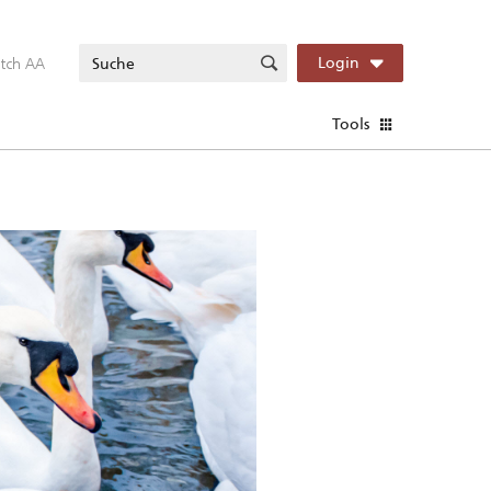
itch AA
Login
Tools