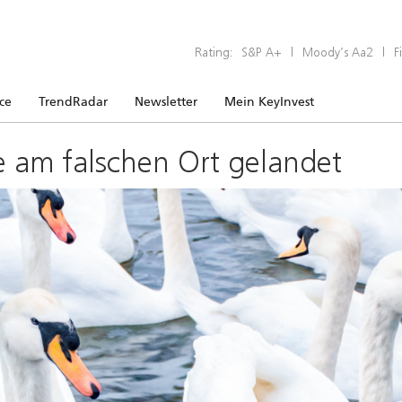
Rating:
S&P A+
|
Moody’s Aa2
|
F
ice
TrendRadar
Newsletter
Mein KeyInvest
e am falschen Ort gelandet