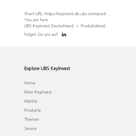
Short URL:
https://keyinvest-de.ubs.com/produkt/detail/index/isin/DE000WA9HDQ7
You are here:
UBS KeyInvest Deutschland
Produktdetail
Folgen Sie uns auf
Explore UBS KeyInvest
Home
Mein KeyInvest
Märkte
Produkte
Themen
Service