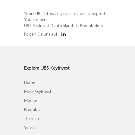
Short URL:
https://keyinvest-de.ubs.com/produkt/detail/index/isin/DE000WA9HBT5
You are here:
UBS KeyInvest Deutschland
Produktdetail
Folgen Sie uns auf
Explore UBS KeyInvest
Home
Mein KeyInvest
Märkte
Produkte
Themen
Service