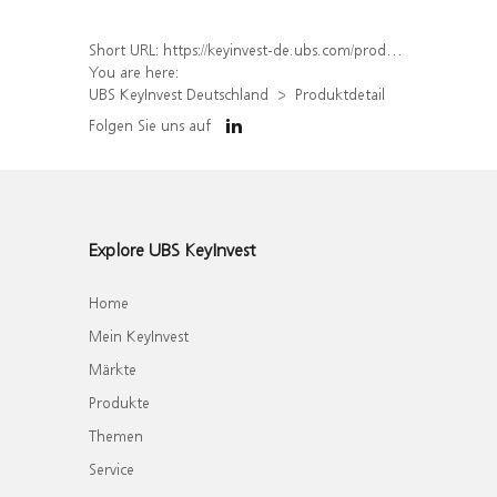
Short URL:
https://keyinvest-de.ubs.com/produkt/detail/index/isin/DE000WA9FBR3
You are here:
UBS KeyInvest Deutschland
Produktdetail
Folgen Sie uns auf
Explore UBS KeyInvest
Home
Mein KeyInvest
Märkte
Produkte
Themen
Service