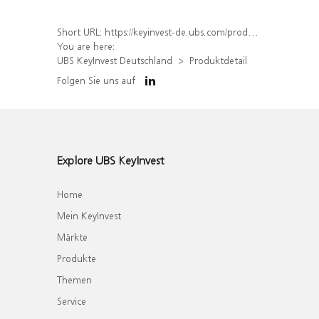
Short URL:
https://keyinvest-de.ubs.com/produkt/detail/index/isin/DE000WA9EZK0
You are here:
UBS KeyInvest Deutschland
Produktdetail
Folgen Sie uns auf
Explore UBS KeyInvest
Home
Mein KeyInvest
Märkte
Produkte
Themen
Service