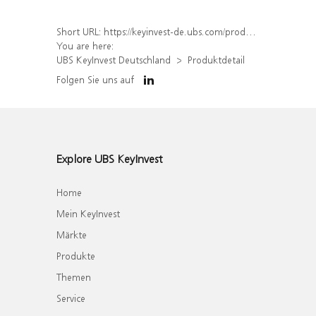
Short URL:
https://keyinvest-de.ubs.com/produkt/detail/index/isin/DE000WA9D9H2
You are here:
UBS KeyInvest Deutschland
Produktdetail
Folgen Sie uns auf
Explore UBS KeyInvest
Home
Mein KeyInvest
Märkte
Produkte
Themen
Service