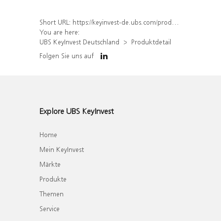
Short URL:
https://keyinvest-de.ubs.com/produkt/detail/index/isin/DE000WA9D586
You are here:
UBS KeyInvest Deutschland
Produktdetail
Folgen Sie uns auf
Explore UBS KeyInvest
Home
Mein KeyInvest
Märkte
Produkte
Themen
Service