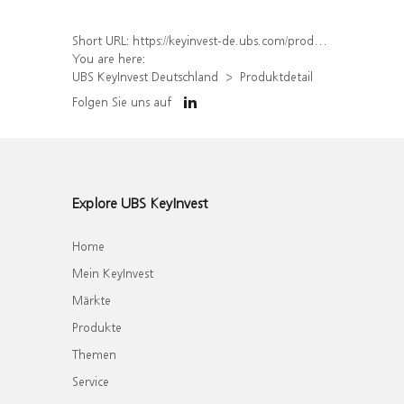
Short URL:
https://keyinvest-de.ubs.com/produkt/detail/index/isin/DE000WA9CZV1
You are here:
UBS KeyInvest Deutschland
Produktdetail
Folgen Sie uns auf
Explore UBS KeyInvest
Home
Mein KeyInvest
Märkte
Produkte
Themen
Service