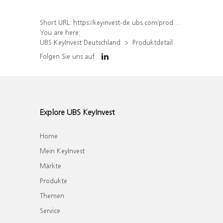
Short URL:
https://keyinvest-de.ubs.com/produkt/detail/index/isin/DE000WA9CYN1
You are here:
UBS KeyInvest Deutschland
Produktdetail
Folgen Sie uns auf
Explore UBS KeyInvest
Home
Mein KeyInvest
Märkte
Produkte
Themen
Service