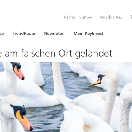
Rating:
S&P A+
|
Moody’s Aa2
|
F
ice
TrendRadar
Newsletter
Mein KeyInvest
e am falschen Ort gelandet