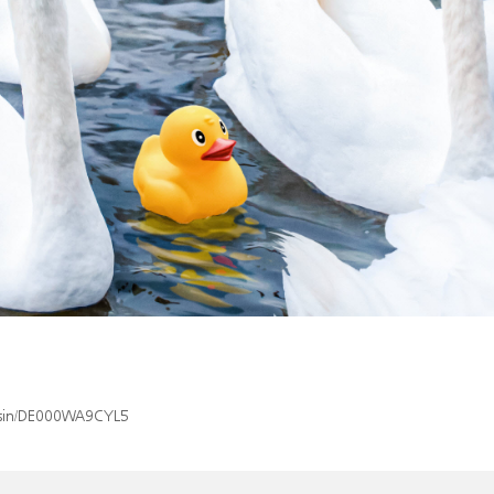
x/isin/DE000WA9CYL5