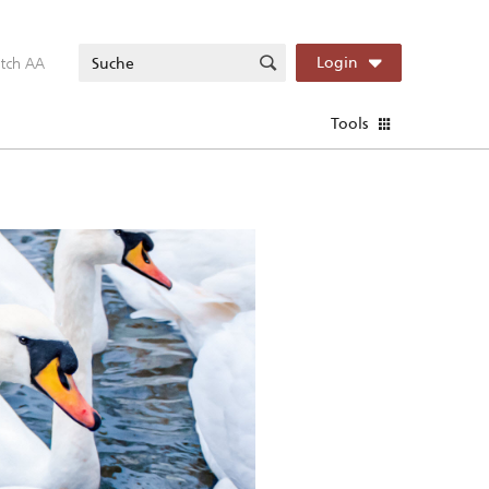
itch AA
Login
Tools