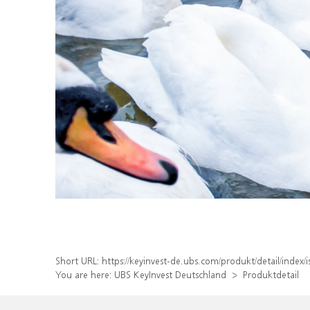
Short URL:
https://keyinvest-de.ubs.com/produkt/detail/inde
You are here:
UBS KeyInvest Deutschland
Produktdetail